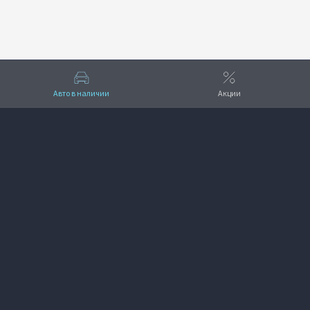
Авто в наличии
Акции
Вверх
VOYAH Альбион-Моторс
+7 (383) 388-59-00