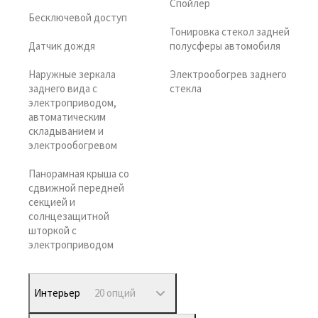
Спойлер
Бесключевой доступ
Тонировка стекол задней
Датчик дождя
полусферы автомобиля
Наружные зеркала
Электрообогрев заднего
заднего вида с
стекла
электроприводом,
автоматическим
складыванием и
электрообогревом
Панорамная крыша со
сдвижной передней
секцией и
солнцезащитной
шторкой с
электроприводом
Интерьер
20 опций