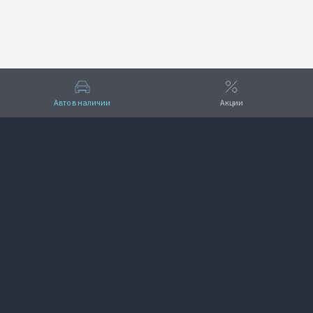
Авто в наличии
Акции
Вверх
VOYAH Альбион-Моторс
+7 (383) 388-59-00