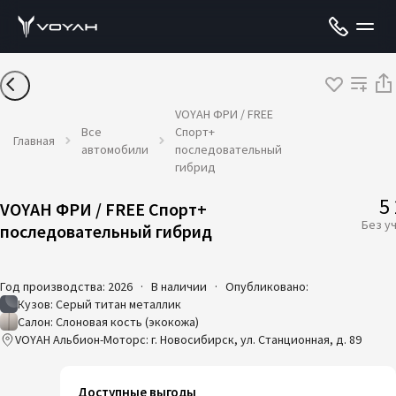
VOYAH ФРИ / FREE
Все
Спорт+
Главная
автомобили
последовательный
гибрид
5
VOYAH ФРИ / FREE Спорт+
Без у
последовательный гибрид
Год производства: 2026
·
В наличии
·
Опубликовано:
Кузов: Серый титан металлик
Салон: Слоновая кость (экокожа)
VOYAH Альбион-Моторс: г. Новосибирск, ул. Станционная, д. 89
Доступные выгоды