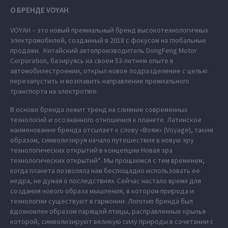
О БРЕНДЕ VOYAH
VOYAH – это новый премиальный бренд высокотехнологичных
электромобилей, созданный в 2018 с фокусом на глобальные
продажи. Китайский автопроизводитель DongFeng Motor
Corporation, базируясь на своем 53-летнем опыте в
автомобилестроении, открыл новое подразделение с целью
перезапустить и возглавить направление премиального
транспорта на электротяге.
В основе бренда лежит тренд на слияние современных
технологий и осознанного отношения к планете. Латинское
наименование бренда отсылает к слову «Вояж» (Voyage), таким
образом, символизируя начало путешествия в новую эру
технологических открытий в концепции Новая эра
технологических открытий*. Мы прощаемся с тем временем,
когда планета позволяла нам беспощадно использовать ее
недра, не думая о последствиях. Сейчас настало время для
создания нового образа мышления, в котором природа и
технологии существуют в гармонии. Логотип бренда был
вдохновлен образом парящей птицы, расправленные крылья
которой, символизируют великую силу природы в сочетании с