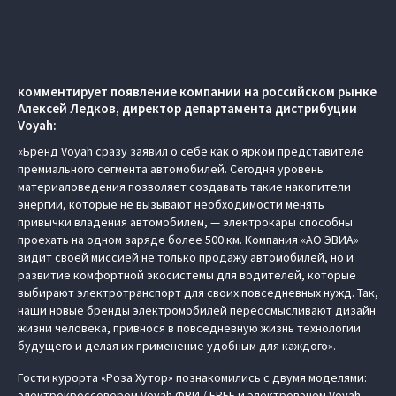
комментирует появление компании на российском рынке
Алексей Ледков, директор департамента дистрибуции
Voyah:
«Бренд Voyah сразу заявил о себе как о ярком представителе
премиального сегмента автомобилей. Сегодня уровень
материаловедения позволяет создавать такие накопители
энергии, которые не вызывают необходимости менять
привычки владения автомобилем, — электрокары способны
проехать на одном заряде более 500 км. Компания «АО ЭВИА»
видит своей миссией не только продажу автомобилей, но и
развитие комфортной экосистемы для водителей, которые
выбирают электротранспорт для своих повседневных нужд. Так,
наши новые бренды электромобилей переосмысливают дизайн
жизни человека, привнося в повседневную жизнь технологии
будущего и делая их применение удобным для каждого».
Гости курорта «Роза Хутор» познакомились с двумя моделями:
электрокроссовером Voyah ФРИ / FREE и электровэном Voyah