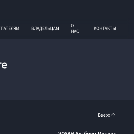
О
УПАТЕЛЯМ
ВЛАДЕЛЬЦАМ
КОНТАКТЫ
НАС
ге
Вверх
VOYAH Альбион-Моторс