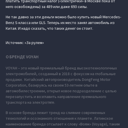
платить транспортный налог («электрички» в Москве пока от
него освобождены) за 489 или даже 693 силы.
Не так давно за эти деньги можно было купить новый Mercedes-
Benz S-класса или GLS. Теперь их место занял автомобиль из
Китая. И надо сказать, что таких денег он стоит.
Источник: «За рулем»
О БРЕНДЕ VOYAH
VOYAH – это новый премиальный бренд высокотехнологичных
электромобилей, созданный в 2018 с фокусом на глобальные
продажи. Китайский автопроизводитель DongFeng Motor
Corporation, базируясь на своем 53-летнем опыте в
автомобилестроении, открыл новое подразделение с целью
перезапустить и возглавить направление премиального
транспорта на электротяге.
В основе бренда лежит тренд на слияние современных
технологий и осознанного отношения к планете. Латинское
наименование бренда отсылает к слову «Вояж» (Voyage), таким