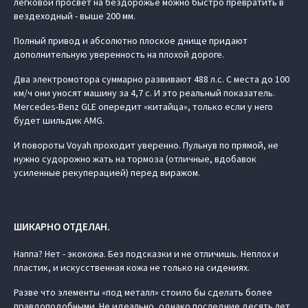
легковой просвет на бездорожье можно быстро превратить в
вездеходный - выше 200 мм.
Полный привод и абсолютно плоское днище придают
дополнительную уверенность на плохой дороге.
Два электромотора суммарно развивают 488 л.с. С места до 100
км/ч они уносят машину за 4,7 с. И это реальный показатель.
Mercedes-Benz GLE опередит «китайца», только если у него
будет шильдик AMG.
И повороты Voyah проходит уверенно. Пульнув по прямой, не
нужно судорожно жать на тормоза (отличные, вдобавок
усиленные рекуперацией) перед виражом.
ШИКАРНО ОТДЕЛАН.
Наппа? Нет - экокожа. Без подсказки и не отличишь. Неплох и
пластик, и искусственная кожа не только на сидениях.
Разве что элементы «под металл» стоило бы сделать более
правдоподобными. Не идеально, однако последние десять лет