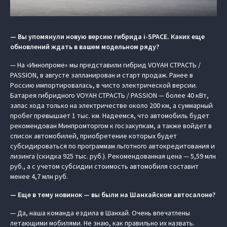
— Вы упомянули новую версию гибрида i-SPACE. Каких еще
обновлений ждать в вашем модельном ряду?
— На «Иннопроме» мы представили гибрид VOYAH СТРАСТЬ /
PASSION, в августе запланирован и старт продаж. Ранее в
Россию импортировалась, в чисто электрической версии.
Батарея гибридного VOYAH СТРАСТЬ / PASSION — более 40 кВт,
запас хода только на электричестве около 200 км, а суммарный
пробег превышает 1 тыс. км. Надеемся, что автомобиль будет
рекомендован Минпромторгом к госзакупкам, а также войдет в
список автомобилей, приобретение которых будет
субсидироваться по программам льготного автокредитования и
лизинга (скидка 925 тыс. руб.). Рекомендованная цена — 5,59 млн
руб., а с учетом субсидии стоимость автомобиля составит
менее 4,7 млн руб.
— Еще в тему новинок — вы были на Шанхайском автосалоне?
— Да, наша команда ездила в Шанхай. Очень впечатлены
летающими мобилями. Не знаю, как правильно их назвать.