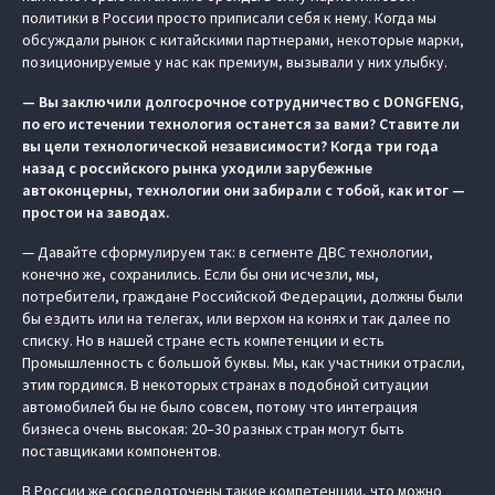
политики в России просто приписали себя к нему. Когда мы
обсуждали рынок с китайскими партнерами, некоторые марки,
позиционируемые у нас как премиум, вызывали у них улыбку.
— Вы заключили долгосрочное сотрудничество с DONGFENG,
по его истечении технология останется за вами? Ставите ли
вы цели технологической независимости? Когда три года
назад с российского рынка уходили зарубежные
автоконцерны, технологии они забирали с тобой, как итог —
простои на заводах.
— Давайте сформулируем так: в сегменте ДВС технологии,
конечно же, сохранились. Если бы они исчезли, мы,
потребители, граждане Российской Федерации, должны были
бы ездить или на телегах, или верхом на конях и так далее по
списку. Но в нашей стране есть компетенции и есть
Промышленность с большой буквы. Мы, как участники отрасли,
этим гордимся. В некоторых странах в подобной ситуации
автомобилей бы не было совсем, потому что интеграция
бизнеса очень высокая: 20–30 разных стран могут быть
поставщиками компонентов.
В России же сосредоточены такие компетенции, что можно