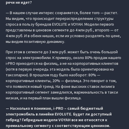
речи не идет?
— В нашем случае интерес сохраняется, более того — растет.
Мы видим, что происходит перераспределение структуры
спроса в пользу брендов EVOLUTE и VOYAH. Модели первого
представлены в ценовом сегменте до 4 млн руб., второго — от
4 млн руб. И в обеих нишах, если их условно разделять по цене,
мы видим позитивную динамику.
При этом в сегменте до 3 млн руб. может быть очень большой
спрос на электромобили. К примеру, около 80% продаж нашего
i-PRO приходится на физлиц, а не на корпоративных клиентов
(хотя в первую очередь эта модель была ориентирована на
таксопарки). В прошлом году было наоборот: 80% —
корпоративные клиенты, 20% — физлица. Это говорит о том,
что появился новый тренд. На фоне высоких ставок лизинга
корпоративный сегмент замедлился, маржинальность в такси
низкая, и на первый план вышли физлица.
— Насколько я понимаю, i-PRO – самый бюджетный
электромобиль в линейке EVOLUTE
. Будет ли доступный
гибрид? Гибридные модели VOYAH все же относятся к
премиальному сегменту с соответствующим ценником.