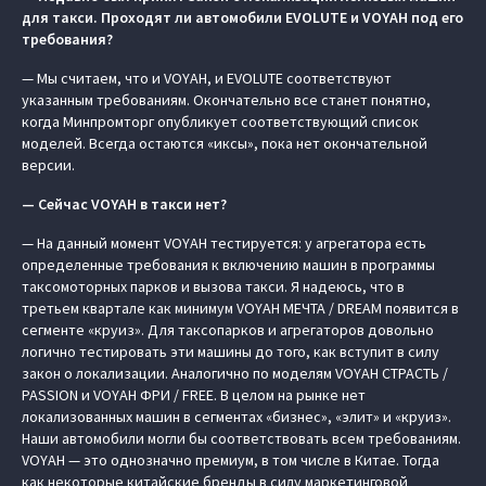
для такси. Проходят ли автомобили EVOLUTE и VOYAH под его
требования?
— Мы считаем, что и VOYAH, и EVOLUTE соответствуют
указанным требованиям. Окончательно все станет понятно,
когда Минпромторг опубликует соответствующий список
моделей. Всегда остаются «иксы», пока нет окончательной
версии.
— Сейчас VOYAH
в такси нет?
— На данный момент VOYAH тестируется: у агрегатора есть
определенные требования к включению машин в программы
таксомоторных парков и вызова такси. Я надеюсь, что в
третьем квартале как минимум VOYAH МЕЧТА / DREAM появится в
сегменте «круиз». Для таксопарков и агрегаторов довольно
логично тестировать эти машины до того, как вступит в силу
закон о локализации. Аналогично по моделям VOYAH СТРАСТЬ /
PASSION и VOYAH ФРИ / FREE. В целом на рынке нет
локализованных машин в сегментах «бизнес», «элит» и «круиз».
Наши автомобили могли бы соответствовать всем требованиям.
VOYAH — это однозначно премиум, в том числе в Китае. Тогда
как некоторые китайские бренды в силу маркетинговой