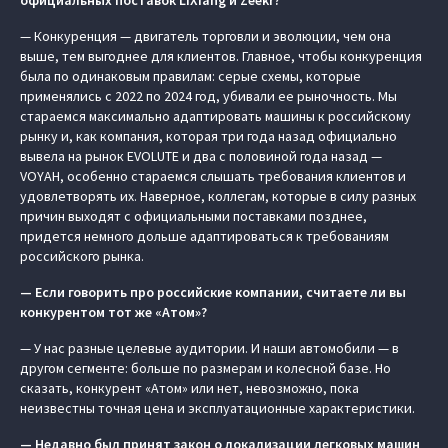
официальных поставок LiXiang и Zeekr?
— Конкуренция — двигатель торговли и эволюции, чем она
выше, тем выгоднее для клиентов. Главное, чтобы конкуренция
была по одинаковым правилам: серые схемы, которые
применялись с 2022 по 2024 год, убивали ее рыночность. Мы
стараемся максимально адаптировать машины к российскому
рынку и, как компания, которая три года назад официально
вывела на рынок EVOLUTE и два с половиной года назад —
VOYAH, особенно стараемся слышать требования клиентов и
удовлетворять их. Наверное, коллегам, которые в силу разных
причин выходят c официальными поставками позднее,
придется немного дольше адаптироваться к требованиям
российского рынка.
— Если говорить про российские компании, считаете ли вы
конкурентом тот же «Атом»?
— У нас разные целевые аудитории. И наши автомобили — в
другом сегменте: больше по размерам и колесной базе. Но
сказать, конкурент «Атом» или нет, невозможно, пока
неизвестны точная цена и эксплуатационные характеристики.
— Недавно был принят закон о локализации легковых машин