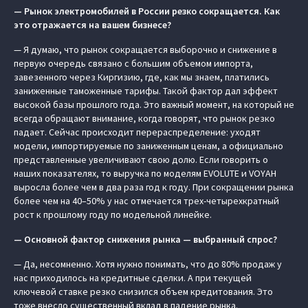
— Рынок электромобилей в России резко сокращается. Как
это отражается на вашем бизнесе?
— Я думаю, что рынок сокращается выборочно и снижение в
первую очередь связано с большим объемом импорта,
завезенного через Киргизию, где, как мы знаем, платились
заниженные таможенные тарифы. Такой фактор дал эффект
высокой базы прошлого года. Это важный момент, на который не
всегда обращают внимание, когда говорят, что рынок резко
падает. Сейчас происходит перераспределение: уходят
модели, импортируемые по заниженным ценам, а официально
представленные увеличивают свою долю. Если говорить о
наших показателях, то выручка по моделям EVOLUTE и VOYAH
выросла более чем в два раза год к году. При сокращении рынка
более чем на 40–50% у нас отмечается трех-четырехкратный
рост к прошлому году по модельной линейке.
— Основной фактор снижения рынка — выбранный спрос?
— Да, несомненно. Хотя нужно понимать, что до 80% продаж у
нас приходилось на кредитные сделки. А при текущей
ключевой ставке резко снизился объем кредитования. Это
тоже внесло существенный вклад в падение рынка.