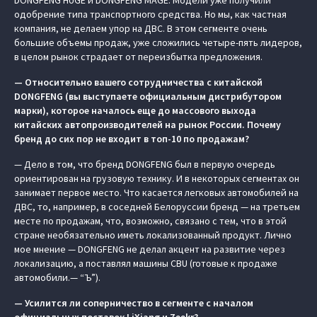
DONGFENG HUGE и DONGFENG MAGE. Модели уже получили
одобрение типа транспортного средства. Но мы, как частная
компания, не делаем упор на ДВС. В этом сегменте очень
большие объемы продаж, уже сложились четыре-пять лидеров,
в целом рынок страдает от переизбытка предложения.
— Относительно вашего сотрудничества с китайской
DONGFENG (вы выступаете официальным дистрибутором
марки), которое началось еще до массового выхода
китайских автопроизводителей на рынок России. Почему
бренд до сих пор не входит в топ-10 по продажам?
— Дело в том, что бренд DONGFENG был в первую очередь
ориентирован на грузовую технику. И в некоторых сегментах он
занимает первое место. Что касается легковых автомобилей на
ДВС, то, например, в соседней Белоруссии бренд — на третьем
месте по продажам, что, возможно, связано с тем, что в этой
стране необязательно иметь локализованный продукт. Лично
мое мнение — DONGFENG не делал акцент на развитие через
локализацию, а поставлял машины CBU (готовые к продаже
автомобили.— “Ъ”).
— Усилится ли соперничество в сегменте с началом