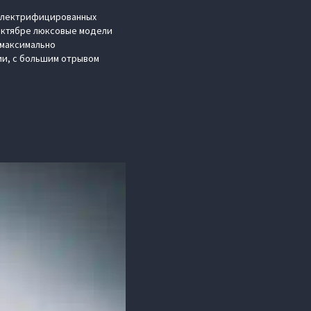
и электрифицированных
 октябре люксовые модели
 максимально
ии, с большим отрывом