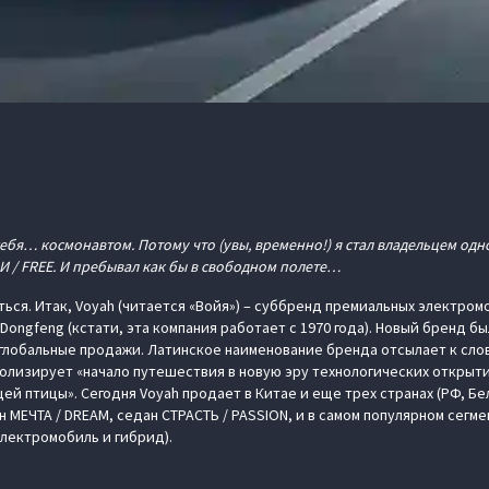
ебя… космонавтом. Потому что (увы, временно!) я стал владельцем одн
И / FREE. И пребывал как бы в свободном полете…
ться. Итак, Voyah (читается «Войя») – суббренд премиальных электро
ongfeng (кстати, эта компания работает с 1970 года). Новый бренд был
глобальные продажи. Латинское наименование бренда отсылает к слову
олизирует «начало путешествия в новую эру технологических открыти
й птицы». Сегодня Voyah продает в Китае и еще трех странах (РФ, Бел
МЕЧТА / DREAM, седан СТРАСТЬ / PASSION, и в самом популярном сегме
 электромобиль и гибрид).