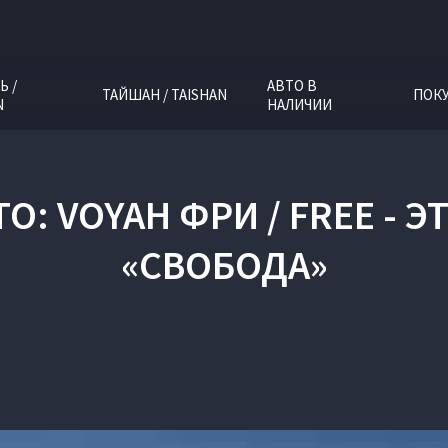
Ь /
АВТО В
ТАЙШАН / TAISHAN
ПОК
N
НАЛИЧИИ
: VOYAH ФРИ / FREE - 
«СВОБОДА»