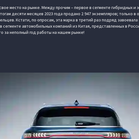
 свое место на рынке. Между прочим – первое в сегменте гибридных 
итогам десяти месяцев 2023 года продано 2 947 экземпляров; только в
ельцев. Кстати, по опросам, эта марка в третий раз подряд завоевала
 сегменте автомобильных компаний из Китая, представленных в Росс
то за неполный год работы на нашем рынке!