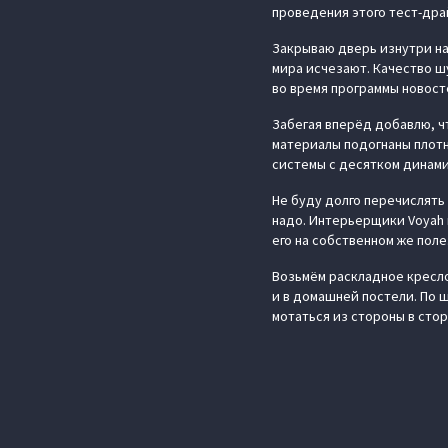
проведения этого тест-дра
Закрываю дверь изнутри на
мира исчезают. Качество ш
во время программы новосте
Забегая вперёд добавлю, чт
материалы подогнаны плотн
системы с десятком динами
Не буду долго перечислять 
надо. Интерьерщики Voyah п
его на собственном же поле
Возьмём раскладное кресло 
и в домашней постели. По 
мотаться из стороны в сто