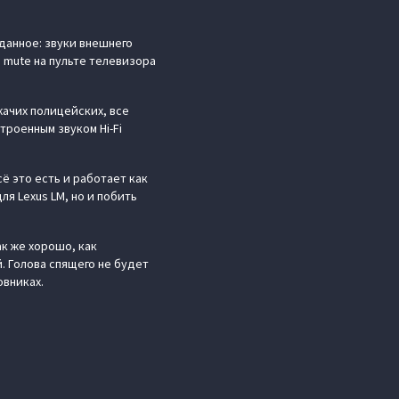
данное: звуки внешнего
 mute на пульте телевизора
жачих полицейских, все
роенным звуком Hi-Fi
ё это есть и работает как
я Lexus LM, но и побить
ак же хорошо, как
. Голова спящего не будет
овниках.