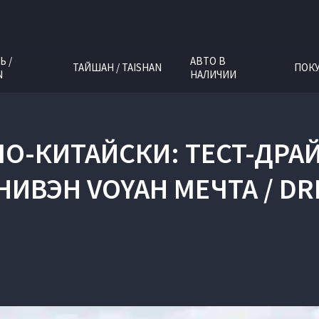
Ь /
АВТО В
ТАЙШАН / TAISHAN
ПОК
N
НАЛИЧИИ
 ПО-КИТАЙСКИ: ТЕСТ-Д
ИВЭН VOYAH МЕЧТА / D