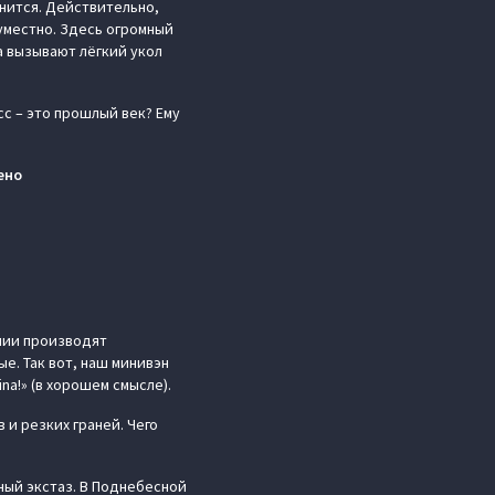
енится. Действительно,
уместно. Здесь огромный
а вызывают лёгкий укол
сс – это прошлый век? Ему
ено
нии производят
е. Так вот, наш минивэн
na!» (в хорошем смысле).
 и резких граней. Чего
ный экстаз. В Поднебесной