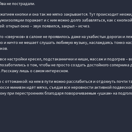
йва не пострадали.
жатием кнопки и она так же мягко закрывается. Тут происходит неожи
умоизоляции поражает и с ним можно долго забавляться, как с кнопкой
й: открыл окно – звук появился, закрыл – исчез.
о «сверчков» в салоне не проявилось даже на ухабистых дорогах и ле
о и ничто не мешает слушать любимую музыку, наслаждаясь тонко наст
ков.
все настройки кресел, подстаканнички и ниши, массаж и подогрев – вс
озаботились о том, чтобы не просто создать достойного соперника дл
. Расскажу лишь о самом интересном.
с оттоманкой: на нем в пути можно расслабиться и отдохнуть почти т
шоссе минивэн идёт мягко, съедая все неровности активной подвеской
рону при перестроениях благодаря поворачиваемым «ушкам» на подгол