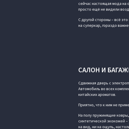
сейчас настоящая мода на о
просто ещё не видели возд
С другой стороны – всё это
на суперкар, гораздо важне
САЛОН И БАГА
Сдвижная дверь с электропр
Автомобиль во всех компл
китайских ароматов.
Приятно, что к ним не при
На полу пружинящие ковры,
синтетической экокожей – 
на вид, ни на ощупь, настол