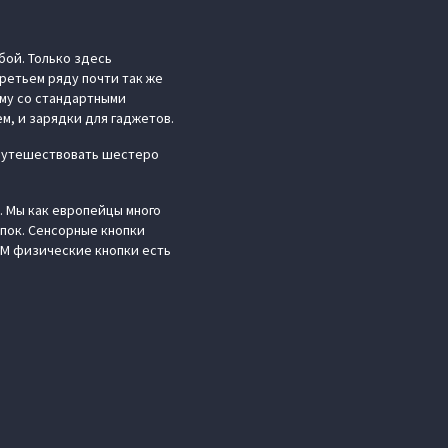
бой. Только здесь
третьем ряду почти так же
ому со стандартными
ем, и зарядки для гаджетов.
 путешествовать шестеро
. Мы как европейцы много
пок. Сенсорные кнопки
EAM физические кнопки есть