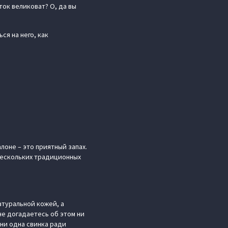
ток великоват? О, да вы
ся на него, как
лоне – это приятный запах.
нескольких традиционных
атуральной кожей, а
не догадаетесь об этом ни
 ни одна свинка ради