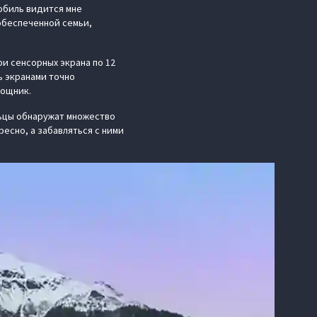
мобиль видится мне
обеспеченной семьи,
ри сенсорных экрана по 12
ь экранами точно
мощник.
ьцы обнаружат множество
есно, а забавляться с ними