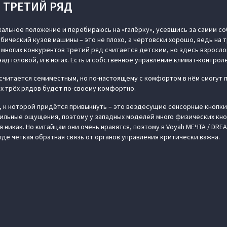
ТРЕТИЙ РЯД
альное положение и перебираюсь на «галёрку», усевшись за самим со
бический кузов машины – это не плохо, а чертовски хорошо, ведь на 
У многих конкурентов третий ряд считается детским, но здесь взросл
над головой, и в ногах. Есть и собственное управление климат-контрол
 считается семиместным, но по-настоящему с комфортом в нём смогут
ех трёх рядов будет по-своему комфортно.
 к которой придётся привыкнуть – это вездесущие сенсорные кнопки
ильные ощущения, поэтому у западных моделей много физических кно
 никак. Но китайцам они очень нравятся, поэтому в Voyah МЕЧТА / DR
 где чёткая обратная связь от органов управления критически важна.