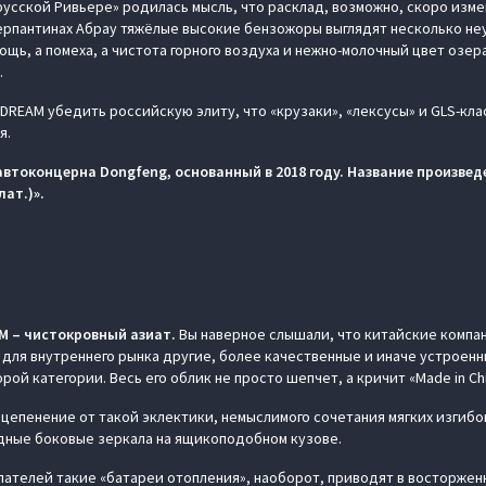
«русской Ривьере» родилась мысль, что расклад, возможно, скоро изм
серпантинах Абрау тяжёлые высокие бензожоры выглядят несколько не
щь, а помеха, а чистота горного воздуха и нежно-молочный цвет озер
.
 DREAM убедить российскую элиту, что «крузаки», «лексусы» и GLS-кла
я.
автоконцерна Dongfeng, основанный в 2018 году. Название произвед
лат.)».
AM – чистокровный азиат.
Вы наверное слышали, что китайские компа
 для внутреннего рынка другие, более качественные и иначе устроенны
рой категории. Весь его облик не просто шепчет, а кричит «Made in Chi
цепенение от такой эклектики, немыслимого сочетания мягких изгибов
дные боковые зеркала на ящикоподобном кузове.
пателей такие «батареи отопления», наоборот, приводят в восторжен