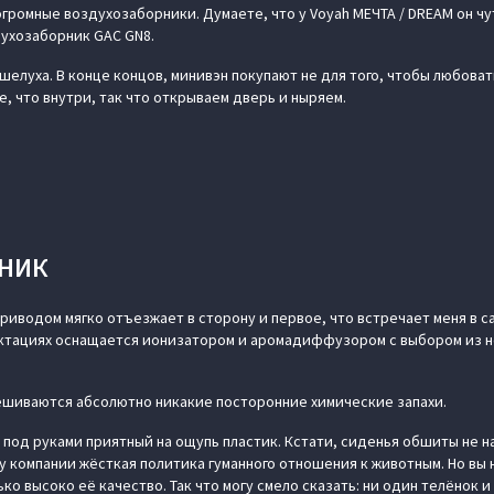
громные воздухозаборники. Думаете, что у Voyah МЕЧТА / DREAM он чу
ухозаборник GAC GN8.
 шелуха. В конце концов, минивэн покупают не для того, чтобы любовать
е, что внутри, так что открываем дверь и ныряем.
ЖНИК
иводом мягко отъезжает в сторону и первое, что встречает меня в са
ектациях оснащается ионизатором и аромадиффузором с выбором из 
мешиваются абсолютно никакие посторонние химические запахи.
 под руками приятный на ощупь пластик. Кстати, сиденья обшиты не н
у компании жёсткая политика гуманного отношения к животным. Но вы 
ько высоко её качество. Так что могу смело сказать: ни один телёнок и