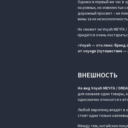
Однако в первый же час в 
на ровных, но извилистых 
дорожный просвет – не помо
вины за их неэкологичность
Но сможет ли Voyah МЕЧТА /
придётся очень постаратьс
«Voyah — это люкс-бренд 
от voyage (путешествие — 
ВНЕШНОСТЬ
На вид Voyah МЕЧТА / DRE
для лаоваев одни товары, а
однозначно относится к вто
Любой европеец впадёт в о
стоят одни только каплеви
Между тем, китайских поку