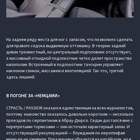
На заднем ряду места для ног с запасом, что позволило сделать
для правого седока выдвижную оттоманку. В теории задний
диван трехместный, но центральный подголовник отсутствует,
а массивный откидной подлокотник четко делит пространство
напополам. Встроенный в подлокотник тачскрин управляет
наклоном спинок, массажем и вентиляцией. Так что, третий
здесь лишний.
В ПОГОНЕ ЗА «НЕМЦАМИ»
СТРАСТЬ / PASSION оказался единственным на всех журналистов,
поэтому знакомство оказалось довольно коротким — несколько
проездов по серпантинам в Абрау-Дюрсо. Седан достался мне с
перегретыми тормозами — они источали характерный запах. И
отсутствующей рекуперацией — блуждания по иероглифам
меню ее не оживили. Пока машина общается на китайском, но в