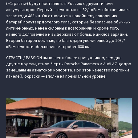
(«Страсть») будут поставлять в Россию с двумя типами
аккумуляторов. Первый — емкостью на 82,1 кВт⋅ч обеспечивает
запас хода 483 км. Он относится к новейшему поколению
батарей полутвердотелого типа, которые безопаснее обычных
литий-ионных, менее склонны к возгораниям и кроме того,
намного долговечнее и выдерживают больше циклов зарядки.
Вторая батарея обычная, но благодаря увеличенной до 108,7
кВт⋅ч емкости обеспечивает пробег 608 км.
СТРАСТЬ / PASSION выполнен в более причудливом, чем две
другие модели, стиле. Черты Porsche Panamera и Audi A7 щедро
замешаны на азиатском колорите. При этом качество подгонки
панелей, окраски — вполне на премиальном уровне.