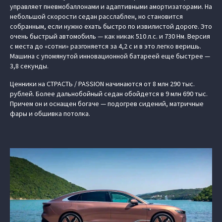
управляет пневмобаллонами и адаптивными амортизаторами. На
небольшой скорости седан расслаблен, но становится
собранным, если нужно ехать быстро по извилистой дороге. Это
очень быстрый автомобиль — как никак 510 л.с. и 730 Нм. Версия
с места до «сотни» разгоняется за 4,2 с и в это легко веришь.
Машина с упомянутой инновационной батареей еще быстрее —
3,8 секунды.
Ценники на СТРАСТЬ / PASSION начинаются от 8 млн 290 тыс.
рублей. Более дальнобойный седан обойдется в 9 млн 690 тыс.
Причем он и оснащен богаче — подогрев сидений, матричные
фары и обшивка потолка.