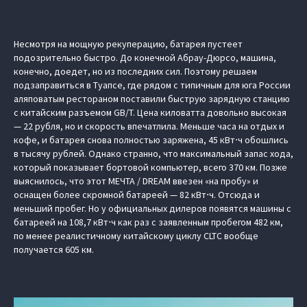
Несмотря на мощную рекуперацию, батарея пустеет
подозрительно быстро. До конечной Абрау-Дюрсо, машина,
конечно, доедет, но из последних сил. Поэтому решаем
подзаправиться в Туапсе, где рядом с типичным для юга России
аляповатым рестораном поставили быструю зарядную станцию
с китайским разъемом GB/T. Цена киловатта довольно высокая
— 22 рубля, но и скорость впечатлила. Меньше часа на отдых и
кофе, и батарея снова полностью заряжена, 45 кВт⋅ч обошлись
в тысячу рублей. Однако странно, что максимальный запас хода,
который показывает бортовой компьютер, всего 370 км. Позже
выяснилось, что этот МЕЧТА / DREAM ввезен «на пробу» и
оснащен более скромной батареей — 82 кВт⋅ч. Отсюда и
меньший пробег. Но у официальных дилеров появятся машины с
батареей на 108,7 кВт⋅ч как раз с заявленным пробегом 482 км,
по менее реалистичному китайскому циклу CLTC вообще
получается 605 км.