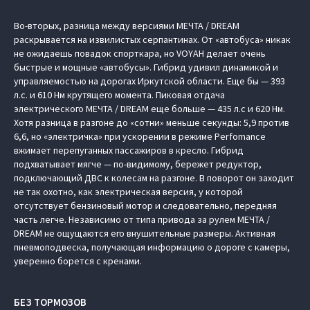
Во-вторых, разница между версиями МЕЧТА / DREAM
раскрывается на извилистых серпантинах. От «автобуса» никак
не ожидаешь повадок спорткара, но VOYAH делает очень
быстрые и мощные «автобусы». Гибрид удивил динамикой и
управляемостью на дорогах Иркутской области. Еще бы — 393
л.с. и 610 Нм крутящего момента. Пиковая отдача
электрического МЕЧТА / DREAM еще больше — 435 л.с и 620 Нм.
Хотя разница в разгоне до «сотни» меньше секунды: 5,9 против
6,6, но «электричка» при ускорении в режиме Perfomance
вжимает перепуганных пассажиров в кресло. Гибрид
подхватывает мягче — по-видимому, бережет редуктор,
подключающий ДВС к колесам на разгоне. В поворот он заходит
не так охотно, как электрическая версия, у которой
отсутствует бензиновый мотор и следовательно, передняя
часть легче. Независимо от типа привода за рулем МЕЧТА /
DREAM не ощущаются его внушительные размеры. Активная
пневмоподвеска, получающая информацию о дороге с камеры,
уверенно борется с кренами.
БЕЗ ТОРМОЗОВ