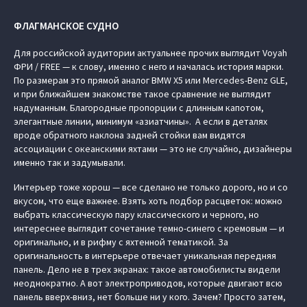
ФЛАГМАНСКОЕ СУДНО
Для российской аудитории актуальнее прочих выглядит Voyah
ФРИ / FREE — к слову, именно с него и началась история марки.
По размерам это прямой аналог BMW X5 или Mercedes-Benz GLE,
и при ближайшем знакомстве такое сравнение не выглядит
надуманным. Благородные пропорции с длинным капотом,
элегантные линии, минимум «азиатчины». А если в деталях
вроде обратного наклона задней стойки вам видятся
ассоциации с океанскими яхтами — это не случайно, дизайнеры
именно так и задумывали.
Интерьер тоже хорош — все сделано не только дорого, но и со
вкусом, что еще важнее. Взять хоть подбор расцветок: можно
выбрать классическую пару классического и черного, но
интереснее выглядит сочетание темно-синего с кремовым — и
оригинально, и в рифму с яхтенной тематикой. За
оригинальность в интерьере отвечает уникальная передняя
панель. Дело не в трех экранах: такое автомобилисты видели
неоднократно. А вот электроприводов, которые двигают всю
панель вверх-вниз, нет больше ни у кого. Зачем? Просто затем,