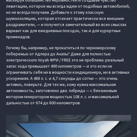
маскируя большинство неровностей и создавая чувство
левитации, которое мы всегда ждем от подобных автомобилей,
но не всегда получаем. Добавьте к этому классную
шумоизоляцию, которая отсекает практически все внешние
раздражители, — и получится замечательный во всех смыслах
вариант как для ежедневных поездок, так и для курортных
променадов.
Почему бы, например, не прокатиться по черноморскому
побережью от Адлера до Анапы? Даже для полностью
электрического Voyah ФРИ / FREE это не проблема: реальный
запас хода превышает 400 километров — и это если не
ограничивать себя ни в мощности кондиционера, ни в активных
ускорениях. А 488 л. с. и 4,7 секунды до сотни — это очень
активно, поверьте. Для тех же, кому нужна максимальная
автономность, заготовлено два гибрида — с бензиновым
мотором-генератором мощностью 108 л. с. и максимальной
дальностью от 674 до 800 километров.