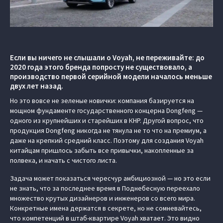
Если вы ничего не слышали о Voyah, не переживайте: до
2020 года этого бренда попросту не существовало, а
производство первой серийной модели началось меньше
двух лет назад.
Но это вовсе не зеленые новички: компания базируется на
мощном фундаменте государственного концерна Dongfeng —
одного из крупнейших и старейших в КНР. Другой вопрос, что
продукция Dongfeng никогда не тянула не то что на премиум, а
даже на крепкий средний класс. Поэтому для создания Voyah
китайцам пришлось забыть все привычки, накопленные за
полвека, и начать с чистого листа.
Задача может показаться чересчур амбициозной — но это если
не знать, что за последнее время в Поднебесную переехало
множество крутых дизайнеров и инженеров со всего мира.
Конкретные имена держатся в секрете, но не сомневайтесь,
что компетенций в штаб-квартире Voyah хватает. Это видно