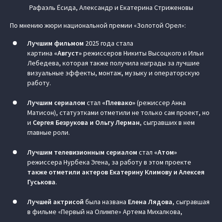
Рафаэль Ёсида, Александр и Екатерина Стриженовы
По мнению жюри национальной премии «Золотой Орел»:
Лучшим фильмом
2025 года стала
картина
«Август»
режиссеров Никиты Высоцкого и Ильи
Лебедева, которая также получила награды за лучшие
визуальные эффекты, монтаж, музыку и операторскую
работу.
Лучшим сериалом
стал
«Плевако»
(режиссер Анна
Матисон), статуэтками отметили не только сам проект, но
и
Сергея Безрукова и Ольгу Лерман
, сыгравших в нем
главные роли.
Лучшим телевизионным сериалом
стал
«Атом»
режиссера Нурбека Эгена, за работу в этом проекте
также отметили актеров Екатерину Климову и Алексея
Гуськова
.
Лучшей актрисой
была названа
Елена Лядова
, сыгравшая
в фильме «Первый на Олимпе» Артема Михалкова,