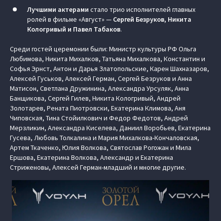
Лучшими актерами
стало трио исполнителей главных
ролей в фильме «Август» —
Сергей Безруков, Никита
Кологривый и Павел Табаков
.
Среди гостей церемонии были: Министр культуры РФ Ольга
Любимова, Никита Михалков, Татьяна Михалкова, Константин и
Софья Эрнст, Антон и Дарья Златопольские, Карен Шахназаров,
Алексей Гуськов, Алексей Герман, Сергей Безруков и Анна
Матисон, Светлана Дружинина, Александра Урсуляк, Анна
Банщикова, Сергей Гилев, Никита Кологривый, Андрей
Золотарев, Рената Пиотровски, Екатерина Климова, Аня
Чиповская, Тина Стойилкович и Федор Федотов, Андрей
Мерзликин, Александра Киселева, Даниил Воробьев, Екатерина
Гусева, Любовь Толкалина и Мария Михалкова-Кончаловская,
Артем Ткаченко, Юлия Волкова, Святослав Рогожан и Мила
Ершова, Екатерина Волкова, Александр и Екатерина
Стриженовы, Алексей Герман-младший и многие другие.