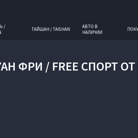
Ь /
АВТО В
ТАЙШАН / TAISHAN
ПОК
N
НАЛИЧИИ
AH ФРИ / FREE СПОРТ О