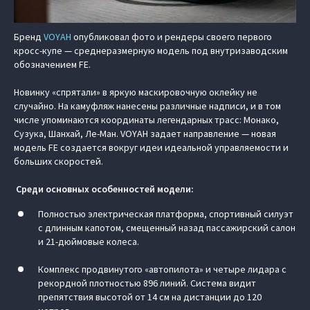
Бренд
VOYAH
опубликовал фото и рендеры своего первого
кросс-купе — среднеразмерную модель под внутризаводским
обозначением FE.
Новинку «спрятали» в яркую маскировочную оклейку не
случайно. На камуфляж нанесены различные надписи, и в том
числе упоминаются координаты легендарных трасс: Монако,
Сузука, Шанхай, Ле-Ман. VOYAH задает направление — новая
модель FE создается вокруг идеи идеальной управляемости и
больших скоростей.
Среди основных особенностей модели:
Полностью электрическая платформа, спортивный силуэт
с длинным капотом, смещенный назад пассажирский салон
и 21-дюймовые колеса.
Комплекс продвинутого «автопилота» и четыре лидара с
рекордной плотностью 896 линий. Система видит
препятствия высотой от 14 см на дистанции до 120