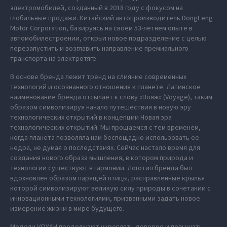
электромобилей, созданный в 2018 году с фокусом на
глобальные продажи. Китайский автопроизводитель DongFeng
Motor Corporation, базируясь на своем 53-летнем опыте в
автомобилестроении, открыл новое подразделение с целью
перезапустить и возглавить направление премиального
транспорта на электротяге.
В основе бренда лежит тренд на слияние современных
технологий и осознанного отношения к планете. Латинское
наименование бренда отсылает к слову «Вояж» (Voyage), таким
образом символизируя начало путешествия в новую эру
технологических открытий в концепции Новая эра
технологических открытий. Мы прощаемся с тем временем,
когда планета позволяла нам беспощадно использовать ее
недра, не думая о последствиях. Сейчас настало время для
создания нового образа мышления, в котором природа и
технологии существуют в гармонии. Логотип бренда был
вдохновлен образом парящей птицы, расправленные крылья
которой символизируют великую силу природы в сочетании с
инновационными технологиями, призванными задать новое
измерение жизни в мире будущего.
Модели VOYAH продолжают укреплять доверие и повышать