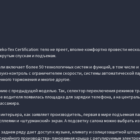
o-Tex Certification: тело не преет, вполне комфортно провести неско
 крутым спускам и подъемам.
ли включает более 50 технологичных систем и функций, в том числе и
руиз-контроль с ограничителем скорости, системы автоматической пар
енного торможения и многое другое.
ению с предыдущей моделью. Так, селектор переключения режимов тр
не водителя появилась площадка для зарядки телефона, а на централ
ассажира.
интерьера, как заявляет производитель, первая в мире подъемная па
сплеями и «штурманский» экран. А подсветку салона можно выбрать из
 заднем ряду дает доступ к музыке, климату и солнцезащитной шторк
 серийного производства» панорамная крыша с регулируемым электр