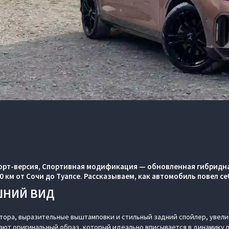
порт-версия, Спортивная модификация
— обновленная гибридна
0 км от Сочи до Туапсе. Рассказываем, как автомобиль повел себ
ШНИЙ ВИД
тора, выразительные выштамповки и стильный задний спойлер, увел
дают оригинальный образ, который идеально вписывается в динамику 