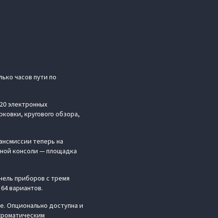
лько часов пути по
 20 электронных
ковки, кругового обзора,
ансмиссии теперь на
ьной консоли — площадка
нель приборов с тремя
 64 вариантов.
е. Опционально доступна и
охроматическим