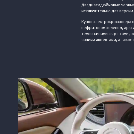
Двадцатидюймовые черные 
исключительно для версии
Кузов электрокроссовера п
нефритовом зеленом, аркти
темно-синими акцентами, э
синими акцентами, а также