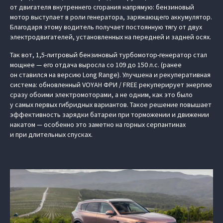
от двигателя внутреннего сгорания напрямую: бензиновый
мотор выступает в роли генератора, заряжающего аккумулятор.
Благодаря этому водитель получает постоянную тягу от двух
электродвигателей, установленных на передней и задней осях.
Так вот, 1,5-литровый бензиновый турбомотор-генератор стал
мощнее — его отдача выросла со 109 до 150 л.с. (ранее
он ставился на версию Long Range). Улучшена и рекуперативная
система: обновленный VOYAH ФРИ / FREE рекуперирует энергию
сразу обоими электромоторами, а не одним, как это было
у самых первых гибридных вариантов. Такое решение повышает
эффективность зарядки батареи при торможении и движении
накатом — особенно это заметно на горных серпантинах
и при длительных спусках.