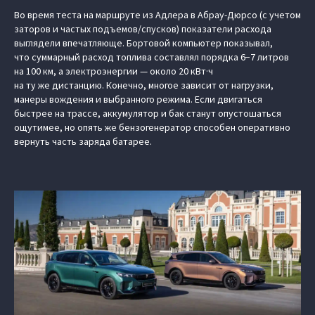
Во время теста на маршруте из Адлера в Абрау-Дюрсо (с учетом
заторов и частых подъемов/спусков) показатели расхода
выглядели впечатляюще. Бортовой компьютер показывал,
что суммарный расход топлива составлял порядка 6−7 литров
на 100 км, а электроэнергии — около 20 кВт·ч
на ту же дистанцию. Конечно, многое зависит от нагрузки,
манеры вождения и выбранного режима. Если двигаться
быстрее на трассе, аккумулятор и бак станут опустошаться
ощутимее, но опять же бензогенератор способен оперативно
вернуть часть заряда батарее.