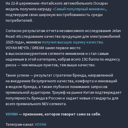
На 22-й церемонии «Китайского автомобильного Оскара»
модель получила награду
«Самый популярный минивэн»
,
подтвердив свою широкую востребованность среди
потребителей.
Согласно результатам отчета независимого исследования Jelan
Road «Исследование качества продукции для электромобилей
2025 года», минивэн
получил высшую оценку качества
.
VOYAH МЕЧТА / DREAM занял первое место
в высококонкурентном сегменте минивэнов и стал самым
надежным в этой категории, набрав всего 192 балла по индексу
риска — чем меньше пунктов, тем выше качество.
Такие успехи — результат стратегии бренда, направленной
на внедрение безупречного качества, комфорта и инноваций
в модели бренда, а также глубокое понимание запросов
премиальной аудитории. Триумф на рынке Китая подтверждает
популярность бренда в России и задает новые стандарты для
всего премиального NEV-сегмента.
VOYAH
— признание, которое говорит само за себя.
Телеграм-канал:
VOYAH