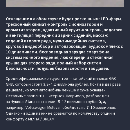
Оснащение в любом случае будет роскошным: LED-фары,
трехзонный климат-контроль с ионизатором и
ароматизатором, адаптивный круиз-контроль, подогрев
и вентиляция передних и задних сидений, массаж
сидений второго ряда, мультимедийная система,
круговой видеообзор и автопарковщик, аудиокомплекс с
10 динамиками, беспроводная зарядка смартфона,
система ночного видения, люк спереди и стеклянная
крыша для второго ряда, полный набор систем
безопасности, подушек безопасности и так далее.
Среди официальных конкурентов — китайский минивэн GAC
GN8, который стоит 3,3–4,2 миллиона рублей. Почти в два раза
дешевле, но этот автомобиль меньше и хуже оснащен.
Остальные варианты — «серые». Например, разброс цен
на Hyundai Staria составляет 5–12 миллионов рублей, а,
например, Volkswagen Multivan обойдется в 7–10 миллионов.
Однако ни один из них не сравнится по количеству опций и
комфорту с МЕЧТА / DREAM.