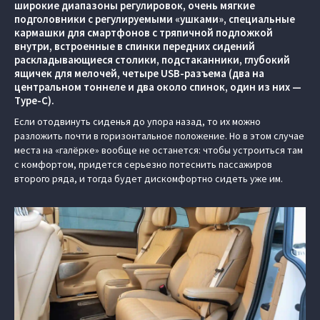
широкие диапазоны регулировок, очень мягкие
подголовники с регулируемыми «ушками», специальные
кармашки для смартфонов с тряпичной подложкой
внутри, встроенные в спинки передних сидений
раскладывающиеся столики, подстаканники, глубокий
ящичек для мелочей, четыре USB-разъема (два на
центральном тоннеле и два около спинок, один из них —
Type-C).
Если отодвинуть сиденья до упора назад, то их можно
разложить почти в горизонтальное положение. Но в этом случае
места на «галёрке» вообще не останется: чтобы устроиться там
с комфортом, придется серьезно потеснить пассажиров
второго ряда, и тогда будет дискомфортно сидеть уже им.