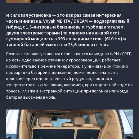
И силовая установка — это как раз самая интересная
часть минивэна. Voyah МЕЧТА / DREAM — подзаряжаемый
гибрид с 1,5-литровым бензиновым турбодвигателем,
двумя электромоторами (по одному на каждой оси)
суммарной мощностью 393 лошадиные силы (610 Нм) и
тяговой батареей емкостью 25,6 киловатт-часа.
Похожая силовая установка используется на модели ФРИ / FREE,
но есть одно важное отличие: у кроссовера ДВС работает
исключительно в режиме генератора, а у минивэна он (помимо
подзарядки батарей в движении) может подключаться к
колесам через одноступенчатый редуктор, помогая в
«энергозатратных» условиях, например, при скоростной езде по
трассе. Или же в экстренной ситуации: при поломке или когда
батарея высажена в ноль.