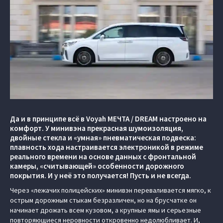
Да и в принципе всё в Voyah МЕЧТА / DREAM настроено на
комфорт. У минивэна прекрасная шумоизоляция,
двойные стекла и «умная» пневматическая подвеска:
плавность хода настраивается электроникой в режиме
реального времени на основе данных с фронтальной
камеры, «считывающей» особенности дорожного
покрытия. И у неё это получается! Пусть и не всегда.
Через «лежачих полицейских» минивэн переваливается мягко, к
острым дорожным стыкам безразличен, но на брусчатке он
начинает дрожать всем кузовом, а крупные ямы и серьезные
повторяющиеся неровности откровенно недолюбливает. И,