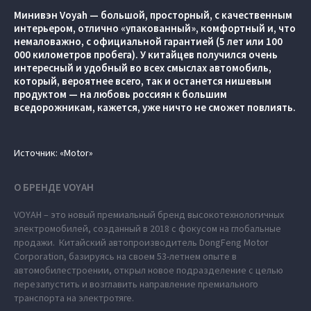
Минивэн Voyah — большой, просторный, с качественным
интерьером, отлично «упакованный», комфортный и, что
немаловажно, с официальной гарантией (5 лет или 100
000 километров пробега). У китайцев получился очень
интересный и удобный во всех смыслах автомобиль,
который, вероятнее всего, так и останется нишевым
продуктом — на любовь россиян к большим
вседорожникам, кажется, уже ничто не сможет повлиять.
Источник: «Motor»
О БРЕНДЕ VOYAH
VOYAH – это новый премиальный бренд высокотехнологичных
электромобилей, созданный в 2018 с фокусом на глобальные
продажи. Китайский автопроизводитель DongFeng Motor
Corporation, базируясь на своем 53-летнем опыте в
автомобилестроении, открыл новое подразделение с целью
перезапустить и возглавить направление премиального
транспорта на электротяге.