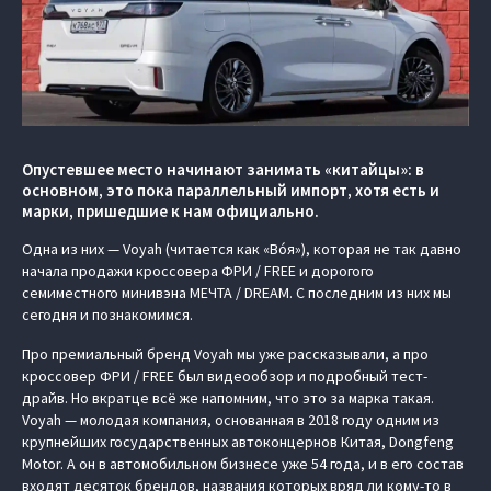
Опустевшее место начинают занимать «китайцы»: в
основном, это пока параллельный импорт, хотя есть и
марки, пришедшие к нам официально.
Одна из них — Voyah (читается как «Вóя»), которая не так давно
начала продажи кроссовера ФРИ / FREE и дорогого
семиместного минивэна МЕЧТА / DREAM. С последним из них мы
сегодня и познакомимся.
Про премиальный бренд Voyah мы уже рассказывали, а про
кроссовер ФРИ / FREE был видеообзор и подробный тест-
драйв. Но вкратце всё же напомним, что это за марка такая.
Voyah — молодая компания, основанная в 2018 году одним из
крупнейших государственных автоконцернов Китая, Dongfeng
Motor. А он в автомобильном бизнесе уже 54 года, и в его состав
входят десяток брендов, названия которых вряд ли кому-то в