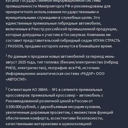
каталог Государственной информационной системы
промышленности Минпромторга РФ и рекомендованы для
приоритетного использования государственными и
муниципальными служащими в служебных целях. Это
единственные премиальные гибридные автомобили,
включенные в Реестр российской промышленной продукции,
которые допущены к участию в Госзакупках. Компанию им
составит представительский гибридный седан VOYAH СТРАСТЬ
/ PASSION, продажи которого начнутся в ближайшее время.
1
По данным о продажах новых автомобилей за период июнь-
август 2025 года, тип топлива: (бензин/электричество (гибрид
PHEV), электричество), география: вся РФ, источник:
Информационно-аналитическая система «РАДАР» ООО
«АВТОСТАТ».
2
Сегментация АО ЭВИА: - №1 в сегменте премиальных
кроссоверов: премиальный кроссовер – автомобиль c
Рекомендованной розничной ценой в России от
3.500.000 рублей, с двухобъемным несущим кузовом,
увеличенным дорожным просветом, с множеством функций
обеспечения комфорта, ассистентами безопасности,
качественными материалами и шумоизоляцией