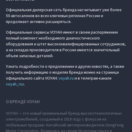
Официальная дилерская сеть бренда насчитывает уже более
50 автосалонов во всех ключевых регионах России и
продолжает активно расширяться.
Официальные сервисы VOYAH имеют в своем распоряжении
полный комплект необходимого диагностического
оборудования и штат высококвалифицированных сотрудников,
а на складах производителя в России имеется значительный
объем запасных деталей.
Узнать подробности о предложении и других новостях, а также
получить информацию о моделях бренда можно на странице
официального сайта VOYAH:
voyah.ru
и в телеграм-канале
voyah_rus
.
О БРЕНДЕ VOYAH
VOYAH — это новый премиальный бренд высокотехнологичных
электромобилей, созданный в 2018 году с фокусом на
глобальные продажи. Китайский автопроизводитель DongFeng
Motor Corporation, базируясь на своем 56-летнем опыте в