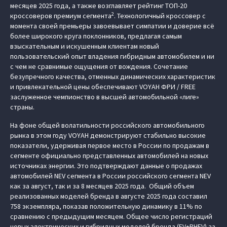
месяцев 2025 года, а также возглавляет рейтинг ТОП-20
2
кроссоверов премиум сегмента
. Технологичный кроссовер с
момента своей премьеры завоевывает симпатии и доверие всё
более широкого круга поклонников, предлагая самым
взыскательным и искушенным клиентам новый
пользовательский опыт владения гибридным автомобилем и ни
с чем не сравнимые ощущения от вождения. Сочетание
безупречного качества, отменных динамических характеристик
и привлекательной цены обеспечивают VOYAH ФРИ / FREE
заслуженное чемпионство в высшей автомобильной «лиге»
страны.
На фоне общей волатильности российского автомобильного
рынка в этом году VOYAH демонстрируют стабильно высокие
показатели, удерживая первое место в России по продажам в
сегменте официально представленных автомобилей на новых
источниках энергии. Это подтверждают данные о продажах
автомобилей NEV сегмента в России российского сегмента NEV
как за август, так и за 8 месяцев 2025 года. Общий объем
реализованных моделей бренда в августе 2025 года составил
758 экземпляра, показав положительную динамику в 11% по
сравнению с предыдущим месяцем. Общее число регистраций
новых электрических и гибридных моделей бренда (EV+PHEV) за