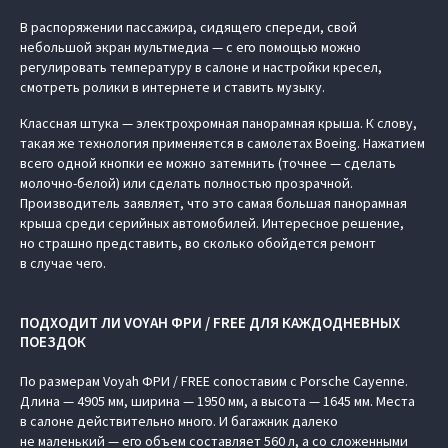
В распоряжении пассажира, сидящего спереди, свой
небольшой экран мультмедиа — с его помощью можно
регулировать температуру в салоне и настройки кресел,
смотреть ролики в интернете и ставить музыку.
Классная штука — электрохромная панорамная крыша. К слову,
такая же технология применяется в самолетах Boeing. Нажатием
всего одной кнопки ее можно затемнить (точнее — сделать
молочно-белой) или сделать полностью прозрачной.
Производитель заявляет, что это самая большая панорамная
крыша среди серийных автомобилей. Интересное решение,
но страшно представить, во сколько обойдется ремонт
в случае чего.
ПОДХОДИТ ЛИ VOYAH ФРИ / FREE ДЛЯ КАЖДОДНЕВНЫХ
ПОЕЗДОК
По размерам Voyah ФРИ / FREE сопоставим с Porsche Cayenne.
Длина — 4905 мм, ширина — 1950 мм, а высота — 1645 мм. Места
в салоне действительно много. И багажник далеко
не маленький — его объем составляет 560 л, а со сложенными