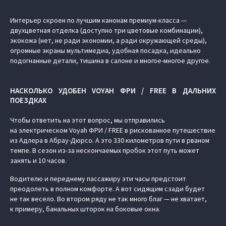
Интерьер скроен по лучшим канонам премиум-класса —
двухцветная отделка (доступно три цветовые комбинации),
экокожа (нет, не ради экономии, а ради окружающей среды),
огромные экраны мультимедиа, удобная посадка, идеально
подогнанные детали, тишина в салоне и многое-многое другое.
НАСКОЛЬКО УДОБЕН VOYAH ФРИ / FREE В ДАЛЬНИХ
ПОЕЗДКАХ
Чтобы ответить на этот вопрос, мы отправились
на электрическом Voyah ФРИ / FREE в рискованное путешествие
из Адлера в Абрау-Дюрсо. А это 330 километров пути в рваном
темпе. В сезон из-за нескончаемых пробок этот путь может
занять и 10 часов.
Водителю и переднему пассажиру эти часы предстоит
преодолеть в полном комфорте. А вот сидящим сзади будет
не так весело. Во втором ряду не так много благ — не хватает,
к примеру, банальных шторок на боковые окна.