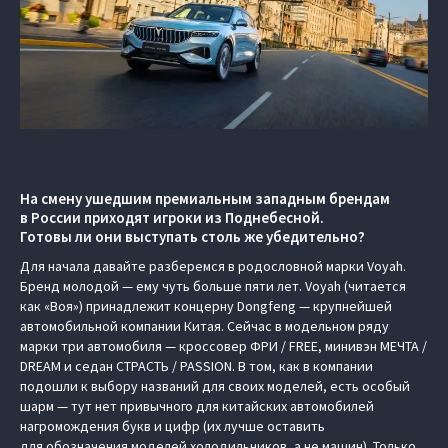
На смену ушедшим премиальным западным брендам
в России приходят игроки из Поднебесной.
Готовы ли они выступать столь же убедительно?
Для начала давайте разберемся в родословной марки Voyah.
Бренд молодой — ему чуть больше пяти лет. Voyah (читается
как «Воя») принадлежит концерну Dongfeng — крупнейшей
автомобильной компании Китая. Сейчас в модельном ряду
марки три автомобиля — кроссовер ФРИ / FREE, минивэн МЕЧТА /
DREAM и седан СТРАСТЬ / PASSION. В том, как в компании
подошли к выбору названий для своих моделей, есть особый
шарм — тут нет привычного для китайских автомобилей
нагромождения букв и цифр (их лучше оставить
для обозначения моделей холодильников, а не машин). Только