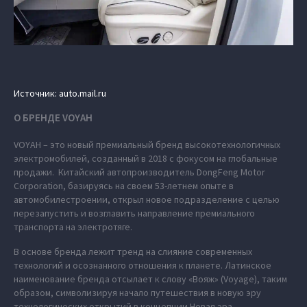
Источник: auto.mail.ru
О БРЕНДЕ VOYAH
VOYAH – это новый премиальный бренд высокотехнологичных
электромобилей, созданный в 2018 с фокусом на глобальные
продажи. Китайский автопроизводитель DongFeng Motor
Corporation, базируясь на своем 53-летнем опыте в
автомобилестроении, открыл новое подразделение с целью
перезапустить и возглавить направление премиального
транспорта на электротяге.
В основе бренда лежит тренд на слияние современных
технологий и осознанного отношения к планете. Латинское
наименование бренда отсылает к слову «Вояж» (Voyage), таким
образом, символизируя начало путешествия в новую эру
технологических открытий в концепции Новая эра