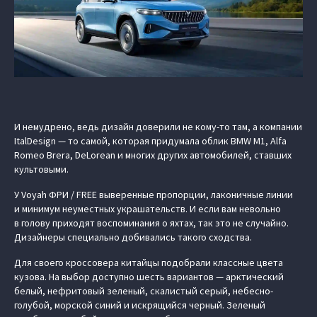
И немудрено, ведь дизайн доверили не кому-то там, а компании
ItalDesign — то самой, которая придумала облик BMW M1, Alfa
Romeo Brera, DeLorean и многих других автомобилей, ставших
культовыми.
У Voyah ФРИ / FREE выверенные пропорции, лаконичные линии
и минимум неуместных украшательств. И если вам невольно
в голову приходят воспоминания о яхтах, так это не случайно.
Дизайнеры специально добивались такого сходства.
Для своего кроссовера китайцы подобрали классные цвета
кузова. На выбор доступно шесть вариантов — арктический
белый, нефритовый зеленый, скалистый серый, небесно-
голубой, морской синий и искрящийся черный. Зеленый