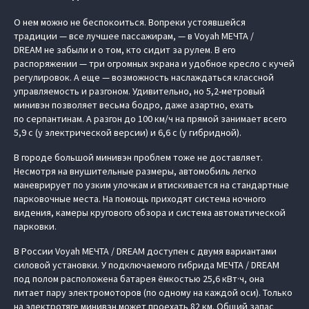
О нем можно не беспокоиться. Вопреки устоявшейся
традиции — все лучшее пассажирам, — в Voyah МЕЧТА /
DREAM не забыли и о том, кто сидит за рулем. В его
распоряжении — три огромных экрана и удобное кресло с кучей
регулировок. А еще — возможность наслаждаться классной
управляемость и разгоном. Удивительно, но 5,2-метровый
минивэн позволяет весьма бодро, даже азартно, ехать
по серпантинам. А разгон до 100 км/ч на прямой занимает всего
5,9 с (у электрической версии) и 6,6 с (у гибридной).
В городе большой минивэн проблем тоже не доставляет.
Несмотря на внушительные размеры, автомобиль легко
маневрирует по узким улочкам и втискивается на стандартные
парковочные места. На помощь приходят система ночного
видения, камеры кругового обзора и система автоматической
парковки.
В России Voyah МЕЧТА / DREAM доступен с двумя вариантами
силовой установки. У подключаемого гибрида МЕЧТА / DREAM
под полом расположена батарея ёмкостью 25,6 кВт·ч, она
питает пару электромоторов (по одному на каждой оси). Только
на электротяге минивэн может проехать 82 км. Общий запас