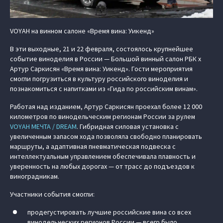
VOYAH на винном салоне «Время вина: Уикенд»
В эти выходные, 21 и 22 февраля, состоялось крупнейшее
событие виноделия в России — Большой винный салон РБК х
Артур Саркисян «Время вина: Уикенд». Гости мероприятия
смогли погрузиться в культуру российского виноделия и
познакомиться с напитками из «Гида по российским винам».
Работая над изданием, Артур Саркисян проехал более 12 000
километров по винодельческим регионам России за рулем
VOYAH МЕЧТА / DREAM
. Гибридная силовая установка с
увеличенным запасом хода позволяла свободно планировать
маршруты, а адаптивная пневматическая подвеска с
интеллектуальным управлением обеспечивала плавность и
уверенность на любых дорогах — от трасс до подъездов к
виноградникам.
Участники события смогли:
продегустировать лучшие российские вина со всех
винодельческих регионов России — всего было