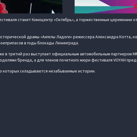
естиваля станет Киноцентр «Октябрь», а торжественные церемонии от
торической драмы «Ангелы Ладоги» режиссера Александра Котта, ко
боеприпасов в годы блокады Ленинграда.
же в третий раз выступает официальным автомобильным партнером ММ
моделями бренда, а для членов почетного жюри фестиваля VOYAH пред
из которых складываются незабываемые истории.