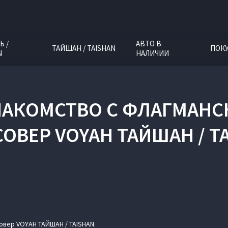
Ь /
АВТО В
ТАЙШАН / TAISHAN
ПОК
N
НАЛИЧИИ
АКОМСТВО С ФЛАГМАН
ОВЕР VOYAH ТАЙШАН / T
вер VOYAH ТАЙШАН / TAISHAN.