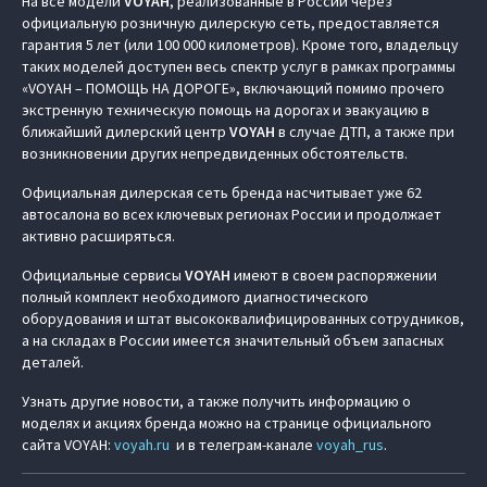
На все модели
VOYAH
, реализованные в России через
официальную розничную дилерскую сеть, предоставляется
гарантия 5 лет (или 100 000 километров). Кроме того, владельцу
таких моделей доступен весь спектр услуг в рамках программы
«VOYAH – ПОМОЩЬ НА ДОРОГЕ», включающий помимо прочего
экстренную техническую помощь на дорогах и эвакуацию в
ближайший дилерский центр
VOYAH
в случае ДТП, а также при
возникновении других непредвиденных обстоятельств.
Официальная дилерская сеть бренда насчитывает уже 62
автосалона во всех ключевых регионах России и продолжает
активно расширяться.
Официальные сервисы
VOYAH
имеют в своем распоряжении
полный комплект необходимого диагностического
оборудования и штат высококвалифицированных сотрудников,
а на складах в России имеется значительный объем запасных
деталей.
Узнать другие новости, а также получить информацию о
моделях и акциях бренда можно на странице официального
сайта VOYAH:
voyah.ru
и в телеграм-канале
voyah_rus
.