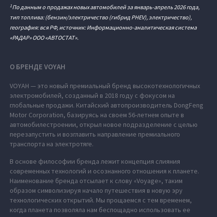
1
По данным о продажах новых автомобилей за январь-апрель 2026 года,
тип топлива: (бензин/электричество (гибрид PHEV), электричество),
география: вся РФ, источник: Информационно-аналитическая система
«РАДАР» ООО «АВТОСТАТ».
О БРЕНДЕ VOYAH
VOYAH — это новый премиальный бренд высокотехнологичных
электромобилей, созданный в 2018 году с фокусом на
глобальные продажи. Китайский автопроизводитель DongFeng
Motor Corporation, базируясь на своем 56-летнем опыте в
автомобилестроении, открыл новое подразделение с целью
перезапустить и возглавить направление премиального
транспорта на электротяге.
В основе философии бренда лежит концепция слияния
современных технологий и осознанного отношения к планете.
Наименование бренда отсылает к слову «Voyage», таким
образом символизируя начало путешествия в новую эру
технологических открытий. Мы прощаемся с тем временем,
когда планета позволяла нам беспощадно использовать ее