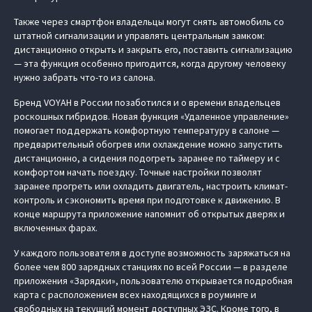
Также через смартфон владельцы могут снять автомобиль со
штатной сигнализации и управлять центральным замком:
дистанционно открыть и закрыть его, поставить сигнализацию
— эта функция особенно пригодится, когда другому человеку
нужно забрать что-то из салона.
Бренд VOYAH в России позаботился и о времени владельцев
роскошных гибридов. Новая функция «Удаленное управление»
помогает поддержать комфортную температуру в салоне —
предварительный обогрев или охлаждение можно запустить
дистанционно, а сидения подогреть заранее по таймеру и с
комфортом начать поездку. Точные настройки позволят
заранее прогреть или охладить двигатель, настроить климат-
контроль и сэкономить время при подготовке к движению. В
конце маршрута приложение напомнит об открытых дверях и
включенных фарах.
У каждого пользователя в доступе возможность заряжаться на
более чем 800 зарядных станциях по всей России — в разделе
приложения «Зарядки», пользователю открывается подробная
карта с расположением всех находящихся в роуминге и
свободных на текущий момент доступных ЭЗС. Кроме того, в