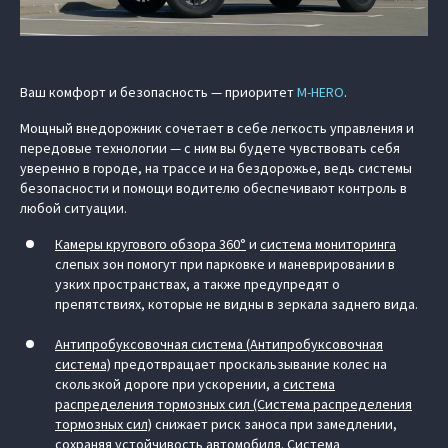
Ваш комфорт и безопасность — приоритет
M‑HERO
.
Мощный внедорожник сочетает в себе легкость управления и
передовые технологии — с ним вы будете чувствовать себя
уверенно в городе, на трассе и на бездорожье, ведь системы
безопасности и помощи водителю обеспечивают контроль в
любой ситуации.
Камеры кругового обзора 360°
и
система мониторинга
слепых зон помогут при парковке и маневрировании в
узких пространствах, а также предупредят о
препятствиях, которые не видны в зеркала заднего вида.
Антипробуксовочная система (Антипробуксовочная
система)
предотвращает проскальзывание колес на
скользкой дороге при ускорении, а
система
распределения тормозных сил (Система распределения
тормозных сил)
снижает риск заноса при замедлении,
сохраняя устойчивость автомобиля.
Система