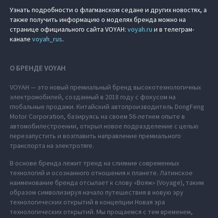
Узнать подробности о флагманском седане и других новостях, а
также получить информацию о моделях бренда можно на
странице официального сайта VOYAH:
voyah.ru
и в телеграм-
канале
voyah_rus
.
О БРЕНДЕ VOYAH
VOYAH — это новый премиальный бренд высокотехнологичных
электромобилей, созданный в 2018 году с фокусом на
глобальные продажи. Китайский автопроизводитель DongFeng
Motor Corporation, базируясь на своем 56-летнем опыте в
автомобилестроении, открыл новое подразделение с целью
перезапустить и возглавить направление премиального
транспорта на электротяге.
В основе бренда лежит тренд на слияние современных
технологий и осознанного отношения к планете. Латинское
наименование бренда отсылает к слову «Вояж» (Voyage), таким
образом символизируя начало путешествия в новую эру
технологических открытий в концепции Новая эра
технологических открытий. Мы прощаемся с тем временем,