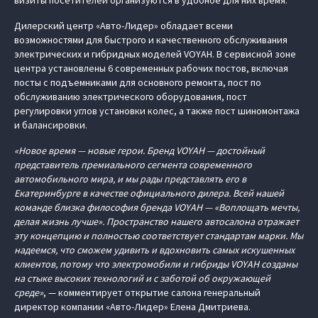
визиты посетителей организуются в удобное для них время.
Дилерский центр «Авто-Лидер» обладает всеми
возможностями для быстрого и качественного обслуживания
электрических и гибридных моделей VOYAH. В сервисной зоне
центра установлены 6 современных рабочих постов, включая
посты с подъемниками для основного ремонта, пост по
обслуживанию электрического оборудования, пост
регулировки углов установки колес, а также пост шиномонтажа
и балансировки.
«Новое время — новые герои. Бренд VOYAH — достойный
представитель премиального сегмента современного
автомобильного мира, и мы рады представлять его в
Екатеринбурге в качестве официального дилера. Всей нашей
команде близка философия бренда VOYAH — «Воплощать мечты,
делая жизнь лучше». Пространство нашего автосалона отражает
эту концепцию и полностью соответствует стандартам марки. Мы
надеемся, что сможем удивить и вдохновить самых искушенных
клиентов, потому что электромобили и гибриды VOYAH созданы
на стыке высоких технологий и с заботой об окружающей
среде»
, — комментирует открытие салона генеральный
директор компании «Авто-Лидер» Елена Дмитриева.