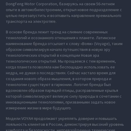
DongFeng Motor Corporation, базируясь на своем 56-летнем
опыте в автомобилестроении, открыл новое подразделение с
целью перезапустить и возглавить направление премиального
транспорта на электротяге.
В основе бренда лежит тренд на слияние современных
технологий и осознанного отношения к планете. Латинское
наименование бренда отсылает к слову «Вояж» (Voyage), таким
образом символизируя начало путешествия в новую эру
технологических открытий в концепции Новая эра
технологических открытий. Мы прощаемся с тем временем,
когда планета позволяла нам беспощадно использовать ее
недра, не думая о последствиях. Сейчас настало время для
создания нового образа мышления, в котором природа и
технологии существуют в гармонии. Логотип бренда был
вдохновлен образом парящей птицы, расправленные крылья
которой символизируют великую силу природы в сочетании с
инновационными технологиями, призванными задать новое
измерение жизни в мире будущего.
Модели VOYAH продолжают укреплять доверие и повышать
лояльность клиентов в России, демонстрируя высокий уровень
комфорта и безопасности, непревзойденные технические