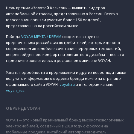
Цель премии «Золотой Клаксон» — выявить лидеров
автомобильной отрасли, представленных в России. Всего в
голосовании приняли участие более 150 моделей,
представленных на российском рынке.
Победа
VOYAH МЕЧТА / DREAM
свидетельствует о
предпочтениях российских потребителей, которые ценят в
современном автомобиле сочетание передовых технологий,
непревзойденного комфорта и элегантного дизайна — все это
гармонично воплотилось в роскошном минивэне VOYAH.
Узнать подробности о предложении и других новостях, а также
получить информацию о моделях бренда можно на странице
официального сайта VOYAH:
voyah.ru
и в телеграм-канале
voyah_rus
.
О БРЕНДЕ VOYAH
VOYAH — это новый премиальный бренд высокотехнологичных
электромобилей, созданный в 2018 году с фокусом на
глобальные продажи. Китайский автопроизводитель