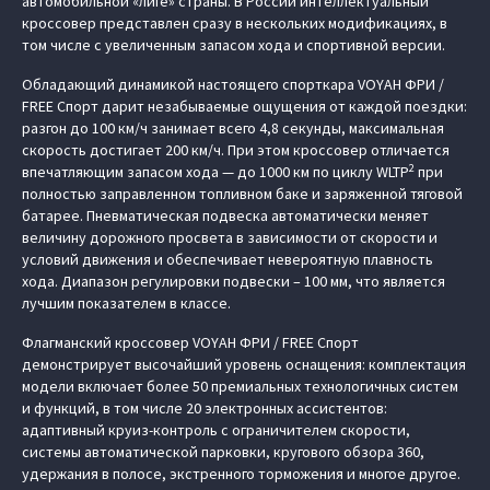
автомобильной «лиге» страны. В России интеллектуальный
кроссовер представлен сразу в нескольких модификациях, в
том числе с увеличенным запасом хода и спортивной версии.
Обладающий динамикой настоящего спорткара VOYAH ФРИ /
FREE Спорт дарит незабываемые ощущения от каждой поездки:
разгон до 100 км/ч занимает всего 4,8 секунды, максимальная
скорость достигает 200 км/ч. При этом кроссовер отличается
2
впечатляющим запасом хода — до 1000 км по циклу WLTP
при
полностью заправленном топливном баке и заряженной тяговой
батарее. Пневматическая подвеска автоматически меняет
величину дорожного просвета в зависимости от скорости и
условий движения и обеспечивает невероятную плавность
хода. Диапазон регулировки подвески – 100 мм, что является
лучшим показателем в классе.
Флагманский кроссовер VOYAH ФРИ / FREE Спорт
демонстрирует высочайший уровень оснащения: комплектация
модели включает более 50 премиальных технологичных систем
и функций, в том числе 20 электронных ассистентов:
адаптивный круиз-контроль с ограничителем скорости,
системы автоматической парковки, кругового обзора 360,
удержания в полосе, экстренного торможения и многое другое.