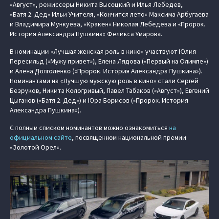
«Август», режиссеры Никита Высоцкий и Илья Лебедев,
«Батя 2. Дед» Ильи Учителя, «Кончится лето» Максима Арбугаева
и Владимира Мункуева, «Кракен» Николая Лебедева и «Пророк.
История Александра Пушкина» Феликса Умарова.
В номинации «Лучшая женская роль в кино» участвуют Юлия
Пересильд («Мужу привет»), Елена Лядова («Первый на Олимпе»)
и Алена Долголенко («Пророк. История Александра Пушкина»).
Номинантами на «Лучшую мужскую роль в кино» стали Сергей
Безруков, Никита Кологривый, Павел Табаков («Август»), Евгений
Цыганов («Батя 2. Дед») и Юра Борисов («Пророк. История
Александра Пушкина»).
С полным списком номинантов можно ознакомиться
на
официальном сайте
, посвященном национальной премии
«Золотой Орел».