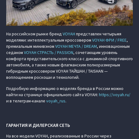
На российском рынке бренд
VOYAH
представлен четырьмя
моделями: интеллектуальным кроссовером
VOYAH ФРИ / FREE
,
премиальным минивэном
VOYAH МЕЧТА / DREAM
, инновационным
седаном
VOYAH СТРАСТЬ / PASSION
, сочетающим уровень
комфорта представительского класса с динамикой спортивного
автомобиля, а также новым флагманским полноразмерным
гибридным кроссовером VOYAH ТАЙШАН / TAISHAN —
воплощением роскоши и технологий.
Подробную информацию о моделях бренда в России можно
найти на странице официального сайта VOYAH:
https://voyah.ru/
и в телеграм-канале
voyah_rus
.
ГАРАНТИЯ И ДИЛЕРСКАЯ СЕТЬ
На все модели VOYAH, реализованные в России через