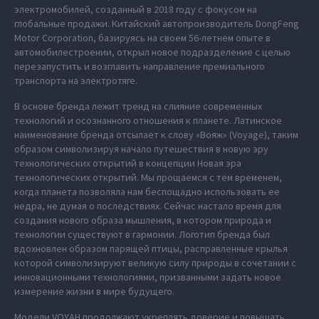
электромобилей, созданный в 2018 году с фокусом на
глобальные продажи. Китайский автопроизводитель DongFeng
Motor Corporation, базируясь на своем 56-летнем опыте в
автомобилестроении, открыл новое подразделение с целью
перезапустить и возглавить направление премиального
транспорта на электротяге.
В основе бренда лежит тренд на слияние современных
технологий и осознанного отношения к планете. Латинское
наименование бренда отсылает к слову «Вояж» (Voyage), таким
образом символизируя начало путешествия в новую эру
технологических открытий в концепции Новая эра
технологических открытий. Мы прощаемся с тем временем,
когда планета позволяла нам беспощадно использовать ее
недра, не думая о последствиях. Сейчас настало время для
создания нового образа мышления, в котором природа и
технологии существуют в гармонии. Логотип бренда был
вдохновлен образом парящей птицы, расправленные крылья
которой символизируют великую силу природы в сочетании с
инновационными технологиями, призванными задать новое
измерение жизни в мире будущего.
Модели VOYAH продолжают укреплять доверие и повышать